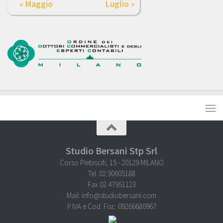
« Maggio
Luglio »
Studio Bersani Stp Srl
Corso Plebisciti, 15 - 20129 MILANO
Tel. 02.90605188
Fax 02.47951123
Mail: info@studiobersani.com
P.IVA e Cod. Fisc. 09266680967