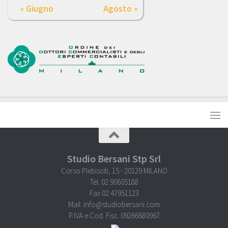
« Giugno
Agosto »
Studio Bersani Stp Srl
Corso Plebisciti, 15 - 20129 MILANO
Tel. 02.90605188
Fax 02.47951123
Mail: info@studiobersani.com
P.IVA e Cod. Fisc. 09266680967