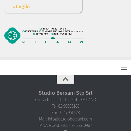
« Luglio
Studio Bersani Stp Srl
Corso Plebisciti, 15 - 20129 MILANO
Tel. 02.90605188
Fax 02.47951123
Mail: info@studiobersani.com
P.IVA e Cod. Fisc. 09266680967