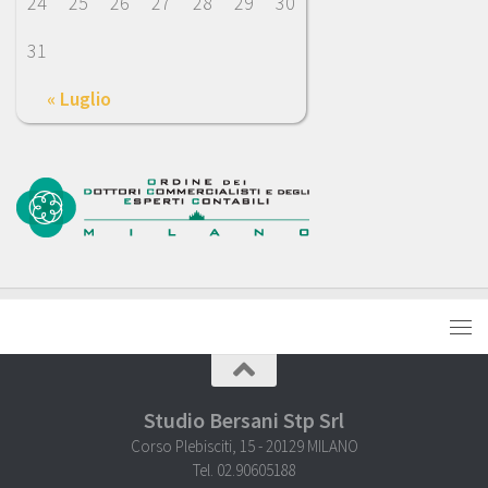
24
25
26
27
28
29
30
31
« Luglio
Studio Bersani Stp Srl
Corso Plebisciti, 15 - 20129 MILANO
Tel. 02.90605188