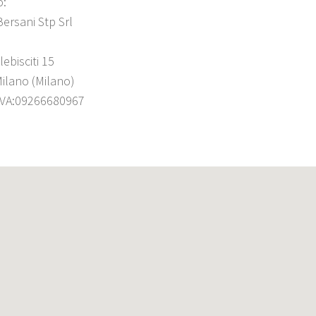
o:
Bersani Stp Srl
ebisciti 15
ilano (Milano)
 IVA:09266680967