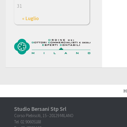
31
« Luglio
H
Studio Bersani Stp Srl
Corso Plebisciti, 15 - 20129 MILANO
Tel. 02.90605188