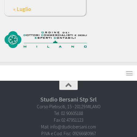
« Luglio
Studio Bersani Stp Srl
Corso Plebisciti, 15 - 20129 MILANO
Tel. 02.90605188
Fax 02.47951123
Mail: info@studiobersani.com
P.IVA e Cod. Fisc. 09266680967