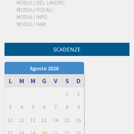
MODULI DEL LAVORO
MODULI FISCALI
MODULI INPS
MODULI VARI
SCADENZE
Agosto 2026
L
M
M
G
V
S
D
1
2
3
4
5
6
7
8
9
10
11
12
13
14
15
16
17
18
19
20
21
22
23