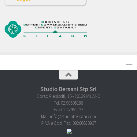
Studio Bersani Stp Srl
Corso Plebisciti, 15 - 20129 MILANO
Tel. 02.90605188
Fax 02.47951123
Mail: info@studiobersani.com
P.IVA e Cod. Fisc. 09266680967