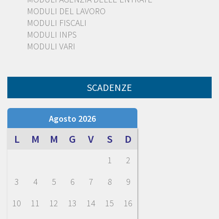
MODULI DEL LAVORO
MODULI FISCALI
MODULI INPS
MODULI VARI
SCADENZE
Agosto 2026
L
M
M
G
V
S
D
1
2
3
4
5
6
7
8
9
10
11
12
13
14
15
16