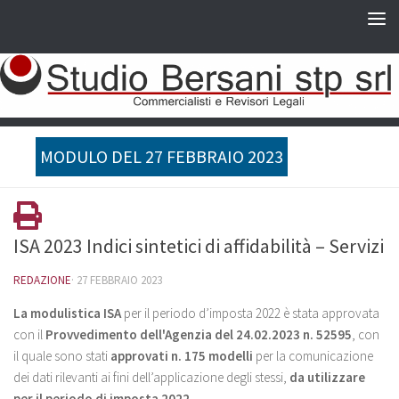
MODULO DEL 27 FEBBRAIO 2023
ISA 2023 Indici sintetici di affidabilità – Servizi
REDAZIONE
·
27 FEBBRAIO 2023
La modulistica ISA
per il periodo d’imposta 2022 è stata approvata
con il
Provvedimento dell'Agenzia del 24.02.2023 n. 52595
, con
il quale sono stati
approvati n. 175 modelli
per la comunicazione
dei dati rilevanti ai fini dell’applicazione degli stessi,
da utilizzare
per il periodo di imposta 2022.