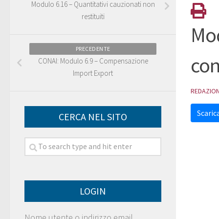
Modulo 6.16 – Quantitativi cauzionati non
restituiti
Mod
PRECEDENTE
co
CONAI: Modulo 6.9 – Compensazione
Import Export
REDAZIO
Scarica
CERCA NEL SITO
LOGIN
Nome utente o indirizzo email