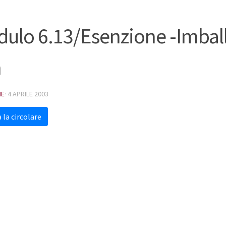
ulo 6.13/Esenzione -Imballa
n
NE
·
4 APRILE 2003
 la circolare