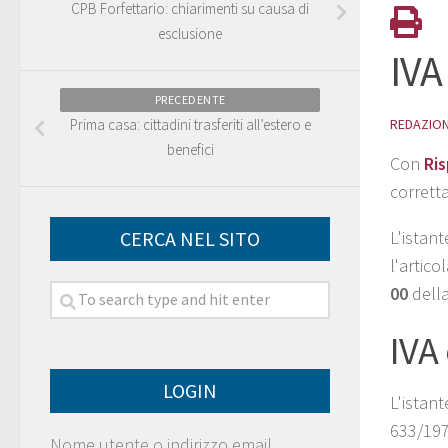
CPB Forfettario: chiarimenti su causa di
esclusione
IVA
PRECEDENTE
Prima casa: cittadini trasferiti all’estero e
REDAZIO
benefici
Con
Ris
corretta
CERCA NEL SITO
L'istant
l'artic
00
della
IVA
LOGIN
L'istant
633/1972
Nome utente o indirizzo email