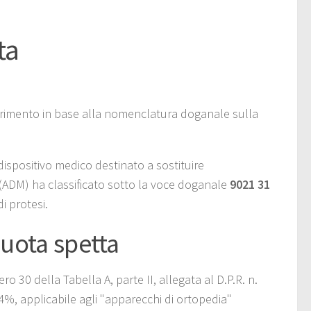
ta
arimento in base alla nomenclatura doganale sulla
dispositivo medico destinato a sostituire
 (ADM) ha classificato sotto la voce doganale
9021 31
i protesi.
quota spetta
ero 30 della Tabella A, parte II, allegata al D.P.R. n.
 4%, applicabile agli "apparecchi di ortopedia"