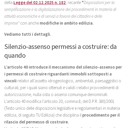
della
Legge del 02.12.2025 n. 182
, recante
"
Disposizioni per la
semplificazione e la digitalizzazione dei procedimenti in materia di
attività economiche e di servizi a favore dei cittadini e delle
imprese"
con anche
modifiche in ambito edilizia.
Vediamo tutti i dettagli.
Silenzio-assenso permessi a costruire: da
quando
L’articolo 40 introduce il meccanismo del silenzio-assenso per
i permessi di costruire riguardanti immobili sottoposti a
vincoli
relativi all’assetto idrogeologico, ambientali, paesaggistici o
culturali, per i quali siano ottenuti e validi i relativi provvedimenti di
autorizzazione, nulla osta o assensi comunque denominati.
L’articolo 40 modifica l’articolo 20, comma 8, del D.P.R. 380/2001
(Testo unico delle disposizioni legislative e regolamentari in materia
edilizia, di seguito TU Edilizia) che disciplina il
procedimento per il
rilascio del permesso di costruire.