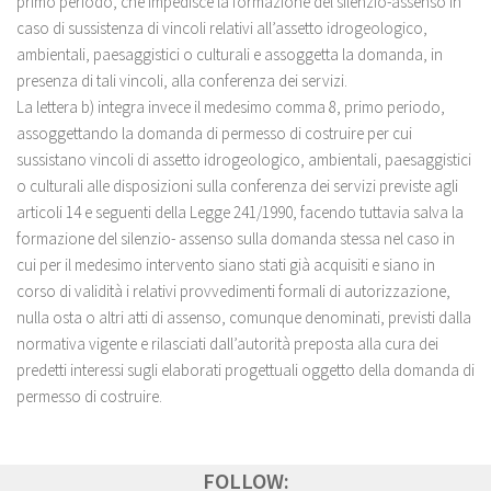
primo periodo, che impedisce la formazione del silenzio-assenso in
caso di sussistenza di vincoli relativi all’assetto idrogeologico,
ambientali, paesaggistici o culturali e assoggetta la domanda, in
presenza di tali vincoli, alla conferenza dei servizi.
La lettera b) integra invece il medesimo comma 8, primo periodo,
assoggettando la domanda di permesso di costruire per cui
sussistano vincoli di assetto idrogeologico, ambientali, paesaggistici
o culturali alle disposizioni sulla conferenza dei servizi previste agli
articoli 14 e seguenti della Legge 241/1990, facendo tuttavia salva la
formazione del silenzio- assenso sulla domanda stessa nel caso in
cui per il medesimo intervento siano stati già acquisiti e siano in
corso di validità i relativi provvedimenti formali di autorizzazione,
nulla osta o altri atti di assenso, comunque denominati, previsti dalla
normativa vigente e rilasciati dall’autorità preposta alla cura dei
predetti interessi sugli elaborati progettuali oggetto della domanda di
permesso di costruire.
FOLLOW: