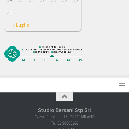
31
« Luglio
Studio Bersani Stp Srl
Corso Plebisciti, 15 - 20129 MILANO
Tel. 02.90605188