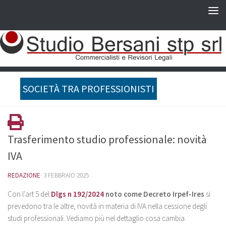
SOCIETÀ TRA PROFESSIONISTI
Trasferimento studio professionale: novità
IVA
REDAZIONE
·
3 FEBBRAIO 2025
Con l'art 5 del
Dlgs n 192/2024
noto come Decreto Irpef-Ires
si
prevedono tra le altre, novità in materia di IVA nella cessione degli
studi professionali. Vediamo più nel dettaglio cosa cambia.