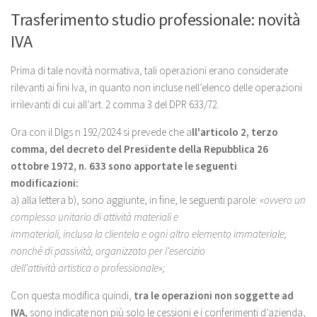
Trasferimento studio professionale: novità
IVA
Prima di tale novità normativa, tali operazioni erano considerate
rilevanti ai fini Iva, in quanto non incluse nell’elenco delle operazioni
irrilevanti di cui all’art. 2 comma 3 del DPR 633/72.
Ora con il Dlgs n 192/2024 si prevede che a
ll'articolo 2, terzo
comma, del decreto del Presidente della Repubblica 26
ottobre 1972, n. 633 sono apportate le seguenti
modificazioni:
a) alla lettera b), sono aggiunte, in fine, le seguenti parole:
«ovvero un
complesso unitario di attività materiali e
immateriali, inclusa la clientela e ogni altro elemento immateriale,
nonché di passività, organizzato per l'esercizio
dell'attività artistica o professionale»;
Con questa modifica quindi,
tra le operazioni non soggette ad
IVA,
sono indicate non più solo le cessioni e i conferimenti d’azienda,