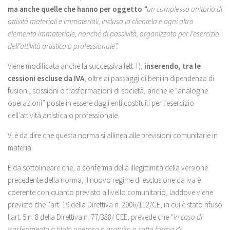
ma anche quelle che hanno per oggetto
“
un complesso unitario di
attività materiali e immateriali, inclusa la clientela e ogni altro
elemento immateriale, nonché di passività, organizzato per l’esercizio
dell’attività artistica o professionale”.
Viene modificata anche la successiva lett. f),
inserendo, tra le
cessioni escluse da IVA
, oltre ai passaggi di beni in dipendenza di
fusioni, scissioni o trasformazioni di società, anche le “analoghe
operazioni” poste in essere dagli enti costituiti per l’esercizio
dell’attività artistica o professionale.
Vi è da dire che questa norma si allinea alle previsioni comunitarie in
materia
È da sottolineare che, a conferma della illegittimità della versione
precedente della norma, il nuovo regime di esclusione da Iva è
coerente con quanto previsto a livello comunitario, laddove viene
previsto che l'art. 19 della Direttiva n. 2006/112/CE, in cui è stato rifuso
l'art. 5 n. 8 della Direttiva n. 77/388/ CEE, prevede che ''
In caso di
trasferimento a titolo oneroso o gratuito o sotto forma di