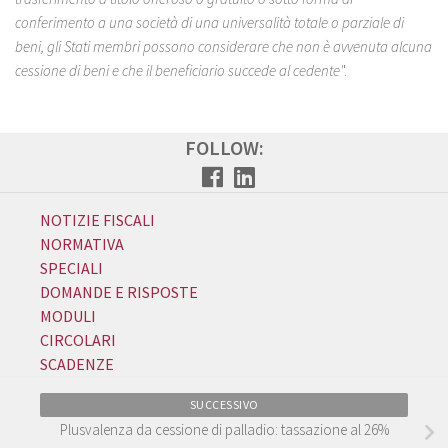
conferimento a una società di una universalità totale o parziale di
beni, gli Stati membri possono considerare che non è avvenuta alcuna
cessione di beni e che il beneficiario succede al cedente'
'.
FOLLOW:
NOTIZIE FISCALI
NORMATIVA
SPECIALI
DOMANDE E RISPOSTE
MODULI
CIRCOLARI
SCADENZE
SUCCESSIVO
Plusvalenza da cessione di palladio: tassazione al 26%