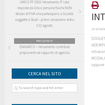
UNICO PF 2016: Versamento 5° rata
imposte da Unico persone fisiche NON
INT
titolari di P.IVA che partecipano a Società
soggette a Studi – primo versameno entro
il 22 agosto
25 NOVEM
SOGGETT
PRECEDENTE
ADEMPIM
ENASARCO – Versamento contributi
intraco
preponenti nel rapporto di agenzia
MODALIT
oppure 
CERCA NEL SITO