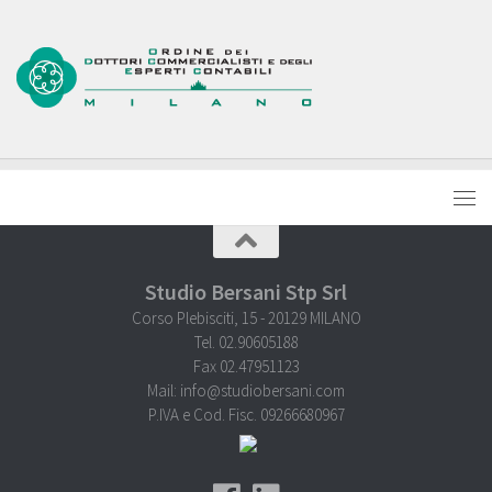
Studio Bersani Stp Srl
Corso Plebisciti, 15 - 20129 MILANO
Tel. 02.90605188
Fax 02.47951123
Mail: info@studiobersani.com
P.IVA e Cod. Fisc. 09266680967