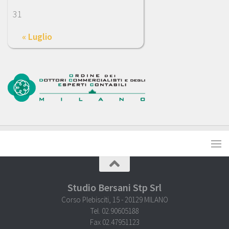
31
« Luglio
Studio Bersani Stp Srl
Corso Plebisciti, 15 - 20129 MILANO
Tel. 02.90605188
Fax 02.47951123