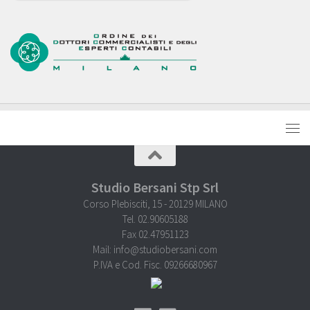
Studio Bersani Stp Srl
Corso Plebisciti, 15 - 20129 MILANO
Tel. 02.90605188
Fax 02.47951123
Mail: info@studiobersani.com
P.IVA e Cod. Fisc. 09266680967