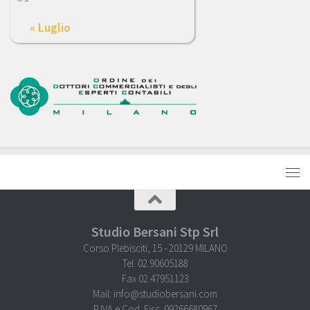
« Luglio
Studio Bersani Stp Srl
Corso Plebisciti, 15 - 20129 MILANO
Tel. 02.90605188
Fax 02.47951123
Mail: info@studiobersani.com
P.IVA e Cod. Fisc. 09266680967